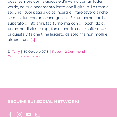
quasi sempre con la giacca e d’inverno con un loden
verde, nel tuo andamento lento con il girello. La testa a
seguire i tuoi passi a volte incerti e il fare severo anche
se mi saluti con un cenno gentile. Sei un uomo che ha
superato gli 80 anni, taciturno ma con gli occhi dolci,
un uomo di altri tempi, forse indurito dalle sofferenze
di questa vita che ti ha lasciato da solo ma non molli e
almeno una
[...]
Di
Terry
|
30 Ottobre 2018
|
React
|
2 Commenti
Continua a leggere
SEGUIMI SUI SOCIAL NETWORK!