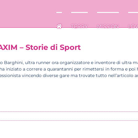
TERRY
TERRY
MISSION
MISSION
LO
LO
XIM – Storie di Sport
o Barghini, ultra runner ora organizzatore e inventore di ultra 
ha iniziato a correre a quarantanni per rimettersi in forma e poi
essionista vincendo diverse gare ma trovate tutto nell’articolo