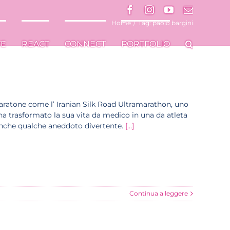
Facebook
Facebook
Instagram
Instagram
YouTube
YouTube
Email
Email
Home
/
Tag:
paolo bargini
VE
VE
REACT
REACT
CONNECT
CONNECT
PORTFOLIO
PORTFOLIO
maratone come l’ Iranian Silk Road Ultramarathon, uno
 ha trasformato la sua vita da medico in una da atleta
 anche qualche aneddoto divertente.
[…]
Continua a leggere