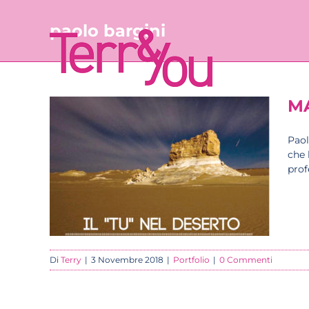
Salta
al
paolo bargini
contenuto
MA
Paol
che 
prof
Di
Terry
|
3 Novembre 2018
|
Portfolio
|
0 Commenti