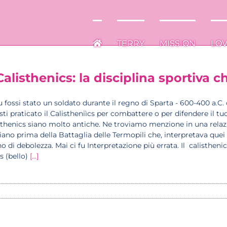
TERRY
TERRY
MISSION
MISSION
LO
LO
 Calisthenics: la disciplina sportiva 
u fossi stato un soldato durante il regno di Sparta - 600-400 a.C.
sti praticato il Calistheniìcs per combattere o per difendere il tuo
sthenics siano molto antiche. Ne troviamo menzione in una relazi
iano prima della Battaglia delle Termopili che, interpretava qu
o di debolezza. Mai ci fu Interpretazione più errata. Il calisthen
s (bello)
[...]