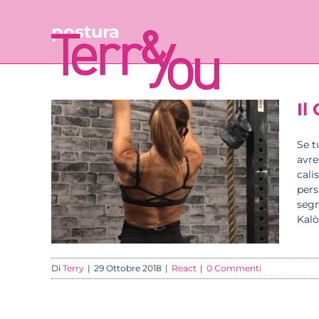
Salta
al
postura
contenuto
Il
Se t
avre
cali
pers
segn
Kalò
Di
Terry
|
29 Ottobre 2018
|
React
|
0 Commenti