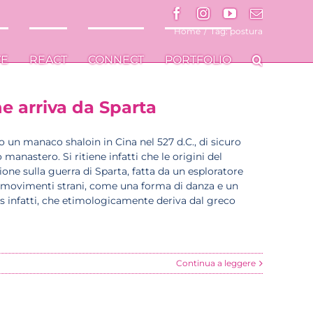
Facebook
Facebook
Instagram
Instagram
YouTube
YouTube
Email
Email
Home
/
Tag:
postura
VE
VE
REACT
REACT
CONNECT
CONNECT
PORTFOLIO
PORTFOLIO
che arriva da Sparta
 o un manaco shaloin in Cina nel 527 d.C., di sicuro
 manastero. Si ritiene infatti che le origini del
one sulla guerra di Sparta, fatta da un esploratore
ei movimenti strani, come una forma di danza e un
ics infatti, che etimologicamente deriva dal greco
Continua a leggere