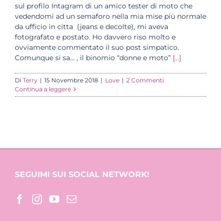
sul profilo Intagram di un amico tester di moto che
vedendomi ad un semaforo nella mia mise più normale
da ufficio in citta (jeans e decolte), mi aveva
fotografato e postato. Ho davvero riso molto e
ovviamente commentato il suo post simpatico.
Comunque si sa… , il binomio “donne e moto”
[...]
Di
Terry
|
15 Novembre 2018
|
Love
|
2 Commenti
Continua a leggere
SEGUIMI SUI SOCIAL NETWORK!