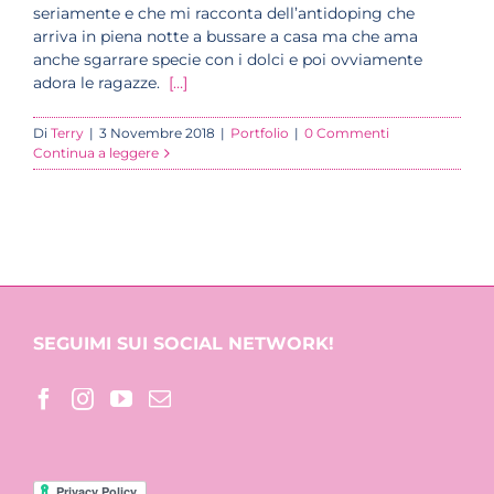
seriamente e che mi racconta dell’antidoping che
arriva in piena notte a bussare a casa ma che ama
anche sgarrare specie con i dolci e poi ovviamente
adora le ragazze.
[…]
Di
Terry
|
3 Novembre 2018
|
Portfolio
|
0 Commenti
Continua a leggere
SEGUIMI SUI SOCIAL NETWORK!