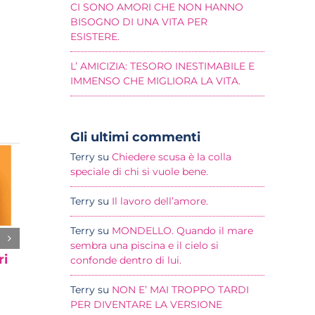
CI SONO AMORI CHE NON HANNO
BISOGNO DI UNA VITA PER
ESISTERE.
L’ AMICIZIA: TESORO INESTIMABILE E
IMMENSO CHE MIGLIORA LA VITA.
Gli ultimi commenti
Terry
su
Chiedere scusa è la colla
speciale di chi si vuole bene.
Terry
su
Il lavoro dell’amore.
Terry
su
MONDELLO. Quando il mare
sembra una piscina e il cielo si
ri
WITHSTYLE- Storie
confonde dentro di lui.
di Sport
Terry
su
NON E’ MAI TROPPO TARDI
3 Novembre 2018
|
0
PER DIVENTARE LA VERSIONE
Commenti