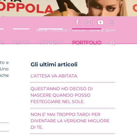
Facebook
Instagram
YouTube
Email
Home
/
Portfolio
/
MAXIM – Storie di Sport
VE
REACT
CONNECT
PORTFOLIO
to e
Gli ultimi articoli
 Uno
nche
L’ATTESA VA ABITATA.
QUEST’ANNO HO DECISO DI
NASCERE QUANDO POSSO
FESTEGGIARE NEL SOLE.
NON E’ MAI TROPPO TARDI PER
DIVENTARE LA VERSIONE MIGLIORE
DI TE.