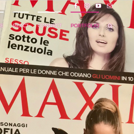
Facebook
Instagram
YouTube
Email
VE
REACT
CONNECT
PORTFOLIO