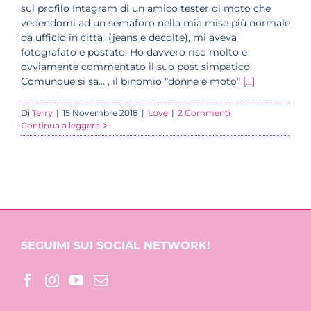
sul profilo Intagram di un amico tester di moto che
vedendomi ad un semaforo nella mia mise più normale
da ufficio in citta (jeans e decolte), mi aveva
fotografato e postato. Ho davvero riso molto e
ovviamente commentato il suo post simpatico.
Comunque si sa… , il binomio “donne e moto”
[...]
Di
Terry
|
15 Novembre 2018
|
Love
|
2 Commenti
Continua a leggere
SEGUIMI SUI SOCIAL NETWORK!