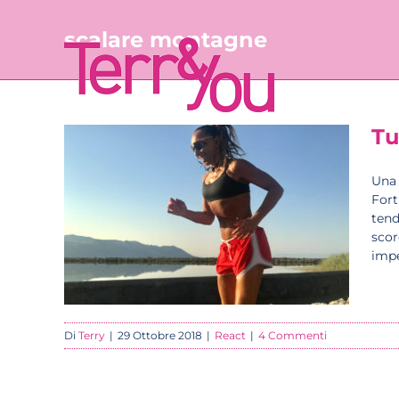
Salta
al
scalare montagne
contenuto
Tu
Una 
Fort
tend
scor
impe
Di
Terry
|
29 Ottobre 2018
|
React
|
4 Commenti