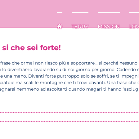
TERRY
TERRY
MISSION
MISSION
LO
LO
 si che sei forte!
frase che ormai non riesco più a sopportare… si perché nessuno 
i lo diventiamo lavorando su di noi giorno per giorno. Cadendo e
e una mano. Diventi forte purtroppo solo se soffri, se ti impegni
ciatoie ma scali le montagne che ti trovi davanti. Una frase che
gnarsi nemmeno ad ascoltarti quando magari ti hanno “asciugato