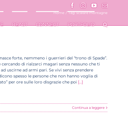
Facebook
Facebook
Instagram
Instagram
YouTube
YouTube
Email
Email
Home
/
Tag:
scalare montagne
VE
VE
REACT
REACT
CONNECT
CONNECT
PORTFOLIO
PORTFOLIO
nasce forte, nemmeno i guerrieri del “trono di Spade”.
 cercando di rialzarci magari senza nessuno che ti
 ad uscirne ad armi pari. Se vivi senza prendere
 dicono spesso le persone che non hanno voglia di
” per ore sulle loro disgrazie che poi
[...]
Continua a leggere