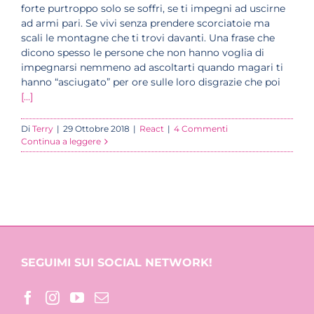
forte purtroppo solo se soffri, se ti impegni ad uscirne
ad armi pari. Se vivi senza prendere scorciatoie ma
scali le montagne che ti trovi davanti. Una frase che
dicono spesso le persone che non hanno voglia di
impegnarsi nemmeno ad ascoltarti quando magari ti
hanno “asciugato” per ore sulle loro disgrazie che poi
[...]
Di
Terry
|
29 Ottobre 2018
|
React
|
4 Commenti
Continua a leggere
SEGUIMI SUI SOCIAL NETWORK!