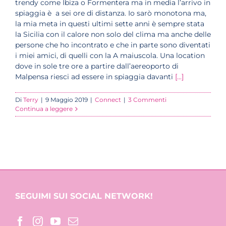
trendy come Ibiza o Formentera ma in media l’arrivo in
spiaggia è a sei ore di distanza. Io sarò monotona ma,
la mia meta in questi ultimi sette anni è sempre stata
la Sicilia con il calore non solo del clima ma anche delle
persone che ho incontrato e che in parte sono diventati
i miei amici, di quelli con la A maiuscola. Una location
dove in sole tre ore a partire dall’aereoporto di
Malpensa riesci ad essere in spiaggia davanti
[...]
Di
Terry
|
9 Maggio 2019
|
Connect
|
3 Commenti
Continua a leggere
SEGUIMI SUI SOCIAL NETWORK!