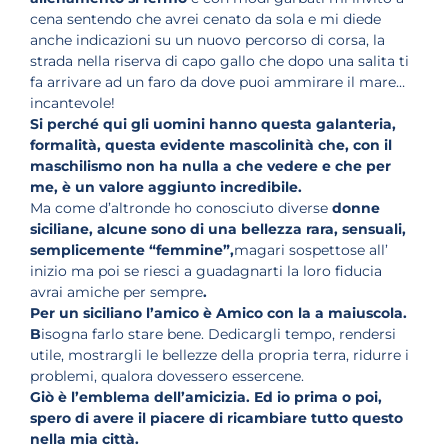
cena sentendo che avrei cenato da sola e mi diede
anche indicazioni su un nuovo percorso di corsa, la
strada nella riserva di capo gallo che dopo una salita ti
fa arrivare ad un faro da dove puoi ammirare il mare…
incantevole!
Si perché qui
gli uomini hanno questa galanteria,
formalità, questa evidente mascolinità che, con il
maschilismo non ha nulla a che vedere e che per
me, è un valore aggiunto incredibile.
Ma come d’altronde ho conosciuto diverse
donne
siciliane, alcune sono di una bellezza rara, sensuali,
semplicemente “femmine”,
magari sospettose all’
inizio ma poi se riesci a guadagnarti la loro fiducia
avrai amiche per sempre
.
Per un siciliano l’amico è Amico con la a maiuscola.
B
isogna farlo stare bene. Dedicargli tempo, rendersi
utile, mostrargli le bellezze della propria terra, ridurre i
problemi, qualora dovessero essercene.
Giò è l’emblema dell’amicizia. Ed io prima o poi,
spero di avere il piacere di ricambiare tutto questo
nella mia città.