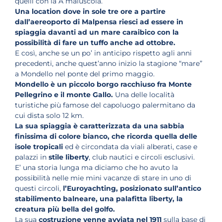
quelli con la A maiuscola.
Una location dove in sole tre ore a partire
dall’aereoporto di Malpensa riesci ad essere in
spiaggia davanti ad un mare caraibico
con la
possibilità di fare un tuffo anche ad ottobre.
E così, anche se un po’ in anticipo rispetto agli anni
precedenti, anche quest’anno inizio la stagione “mare”
a Mondello nel ponte del primo maggio.
Mondello è un piccolo borgo racchiuso fra Monte
Pellegrino e il monte Gallo.
Una delle località
turistiche più famose del capoluogo palermitano da
cui dista solo 12 km.
La sua spiaggia è caratterizzata da una sabbia
finissima di colore bianco, che ricorda quella delle
isole tropicali
ed è circondata da viali alberati, case e
palazzi in
stile liberty
, club nautici e circoli esclusivi.
E’ una storia lunga ma diciamo che ho avuto la
possibilità nelle mie mini vacanze di stare in uno di
questi circoli,
l’Euroyachting, posizionato sull’antico
stabilimento balneare, una palafitta liberty, la
creatura più bella del golfo.
La sua
costruzione venne avviata nel 1911
sulla base di