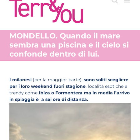
MONDELLO. Quando il mare
sembra una piscina e il cielo si
confonde dentro di lui.
I milanesi
(per la maggior parte),
sono soliti scegliere
per i loro weekend fuori stagione
, località esotiche e
trendy come
Ibiza o Formentera ma in media l’arrivo
in spiaggia è a sei ore di distanza.