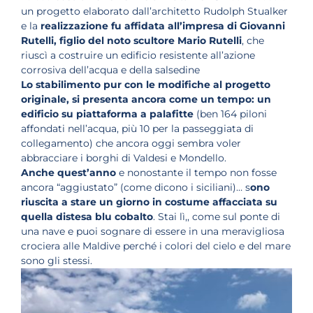
un progetto elaborato dall’architetto Rudolph Stualker
e la
realizzazione fu affidata all’impresa di Giovanni
Rutelli, figlio del noto scultore Mario Rutelli
, che
riuscì a costruire un edificio resistente all’azione
corrosiva dell’acqua e della salsedine
Lo stabilimento pur con le modifiche al progetto
originale, si presenta ancora come un tempo: un
edificio su piattaforma a palafitte
(ben 164 piloni
affondati nell’acqua, più 10 per la passeggiata di
collegamento) che ancora oggi sembra voler
abbracciare i borghi di Valdesi e Mondello.
Anche quest’anno
e nonostante il tempo non fosse
ancora “aggiustato” (come dicono i siciliani)… s
ono
riuscita a stare un giorno in costume affacciata su
quella distesa blu cobalto
. Stai lì,, come sul ponte di
una nave e puoi sognare di essere in una meravigliosa
crociera alle Maldive perché i colori del cielo e del mare
sono gli stessi.