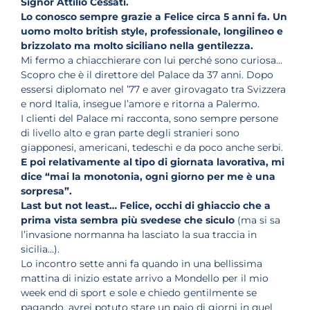
Signor
Attilio Cessati.
Lo conosco sempre grazie a Felice circa 5 anni fa.
Un
uomo molto british style, professionale, longilineo e
brizzolato ma molto siciliano nella gentilezza.
Mi fermo a chiacchierare con lui perché sono curiosa…
Scopro che è il direttore del Palace da 37 anni. Dopo
essersi diplomato nel ’77 e aver girovagato tra Svizzera
e nord Italia, insegue l’amore e ritorna a Palermo.
I clienti del Palace mi racconta, sono sempre persone
di livello alto e gran parte degli stranieri sono
giapponesi, americani, tedeschi e da poco anche serbi.
E poi
relativamente al tipo di giornata lavorativa
, mi
dice
“mai la monotonia, ogni giorno per me è una
sorpresa”.
Last but not least… Felice, occhi di ghiaccio che a
prima vista sembra più svedese che siculo
(ma si sa
l’invasione normanna ha lasciato la sua traccia in
sicilia…).
Lo incontro sette anni fa quando in una bellissima
mattina di inizio estate arrivo a Mondello per il mio
week end di sport e sole e chiedo gentilmente se
pagando, avrei potuto stare un paio di giorni in quel