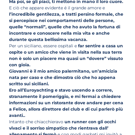
Ma poi, se gli piaci, ti mettono in mano il loro cuore.
E ciò che appare evidente é il grande amore e
l’incredibile
gentilezza
, a tratti persino formale, che
si percepisce nei comportamenti delle persone
,
quelle “normali”,
quelle che ho avuto la fortuna di
incontrare e conoscere nella mia vita e
anche
durante questa bellissima vacanza.
Per un siciliano, essere ospitali e
far sentire a casa un
ospite o un amico che viene in visita nella sua terra
non è solo un piacere ma quasi un “dovere” vissuto
con gioia.
Giovanni è il mio amico palermitano, un’amicizia
nata per caso e che dimostra ciò che ho appena
scritto sui siciliani.
Ero all’Euroyachting e stavo uscendo a correre,
stranamente il pomeriggio, e mi fermai a chiedere
informazioni su un ristorante dove andare per cena
a Felice, allora direttore del club e di cui parlerò più
avanti..
Intanto che chiacchieravo
un runner con gli occhi
vivaci e il sorriso simpatico che rientrava dall’
allenamento si fermò
e con modi garbati mi invitò a