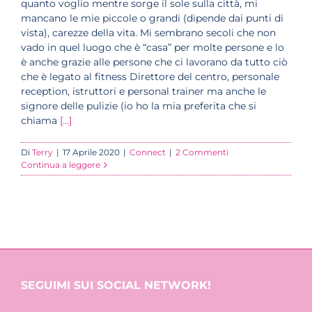
quanto voglio mentre sorge il sole sulla città, mi
mancano le mie piccole o grandi (dipende dai punti di
vista), carezze della vita. Mi sembrano secoli che non
vado in quel luogo che è “casa” per molte persone e lo
è anche grazie alle persone che ci lavorano da tutto ciò
che è legato al fitness Direttore del centro, personale
reception, istruttori e personal trainer ma anche le
signore delle pulizie (io ho la mia preferita che si
chiama
[...]
Di
Terry
|
17 Aprile 2020
|
Connect
|
2 Commenti
Continua a leggere
SEGUIMI SUI SOCIAL NETWORK!