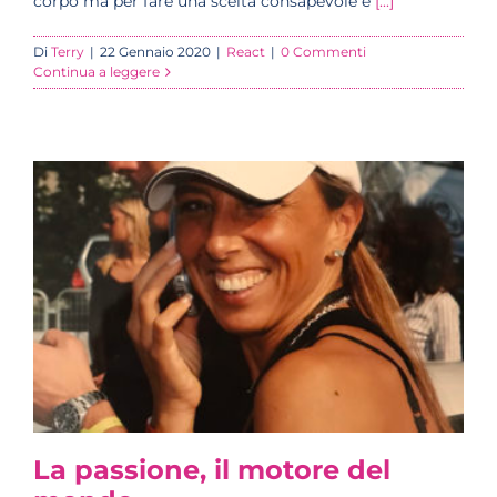
corpo ma per fare una scelta consapevole è
[...]
Di
Terry
|
22 Gennaio 2020
|
React
|
0 Commenti
Continua a leggere
La passione, il motore del