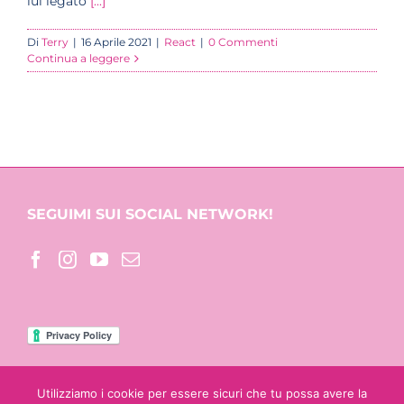
lui legato
[...]
Di
Terry
|
16 Aprile 2021
|
React
|
0 Commenti
Continua a leggere
SEGUIMI SUI SOCIAL NETWORK!
Utilizziamo i cookie per essere sicuri che tu possa avere la