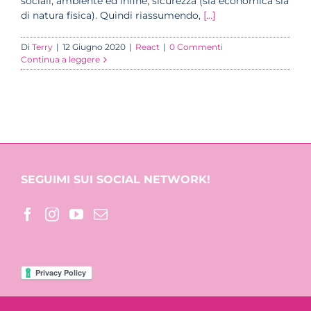
sociali, ambiente ed infine, sicurezza (sia economica sia
di natura fisica). Quindi riassumendo,
[...]
Di
Terry
|
12 Giugno 2020
|
React
|
0 Commenti
Continua a leggere
SEGUIMI SUI SOCIAL NETWORK!