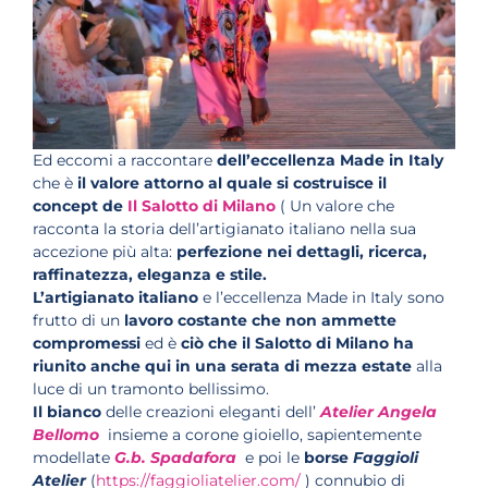
Ed eccomi a raccontare
dell’eccellenza Made in Italy
che è
il valore attorno al quale si costruisce il
concept de
Il Salotto di Milano
( Un valore che
racconta la storia dell’artigianato italiano nella sua
accezione più alta:
perfezione nei dettagli, ricerca,
raffinatezza, eleganza e stile.
L’artigianato italiano
e l’eccellenza Made in Italy sono
frutto di un
lavoro costante che non ammette
compromessi
ed è
ciò che il Salotto di Milano ha
riunito anche qui in una serata di mezza estate
alla
luce di un tramonto bellissimo.
Il bianco
delle creazioni eleganti dell’
Atelier Angela
Bellomo
insieme a corone gioiello, sapientemente
modellate
G.b. Spadafora
e poi le
borse
Faggioli
Atelier
(
https://faggioliatelier.com/
) connubio di