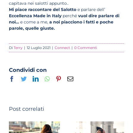
capitava nei salotti appunto..
Mi piace raccontare del Salotto
e parlare dell’
Eccellenza Made in Italy
perché
vuol dire parlare di
noi…
e come a me,
a noi piacciono i fatti e poche
parole, quelle giuste.
Di
Terry
|
12 Luglio 2021
|
Connect
|
0 Commenti
Condividi con
Facebook
Twitter
LinkedIn
Whatsapp
Pinterest
Email
Post correlati