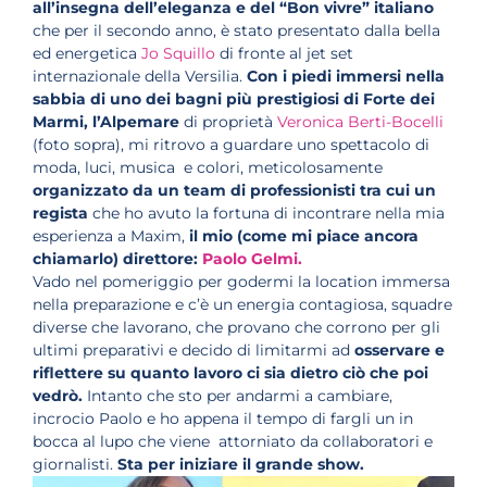
all’insegna dell’eleganza e del “Bon vivre” italiano
che per il secondo anno, è stato presentato dalla bella
ed energetica
Jo Squillo
di fronte al jet set
internazionale della Versilia.
Con i piedi immersi nella
sabbia di uno dei bagni più prestigiosi di Forte dei
Marmi, l’Alpemare
di proprietà
Veronica Berti-Bocelli
(foto sopra), mi ritrovo a guardare uno spettacolo di
moda, luci, musica e colori, meticolosamente
organizzato da un team di professionisti tra cui un
regista
che ho avuto la fortuna di incontrare nella mia
esperienza a Maxim,
il mio (come mi piace ancora
chiamarlo) direttore:
Paolo Gelmi.
Vado nel pomeriggio per godermi la location immersa
nella preparazione e c’è un energia contagiosa, squadre
diverse che lavorano, che provano che corrono per gli
ultimi preparativi e decido di limitarmi ad
osservare e
riflettere su quanto lavoro ci sia dietro ciò che poi
vedrò.
Intanto che sto per andarmi a cambiare,
incrocio Paolo e ho appena il tempo di fargli un in
bocca al lupo che viene attorniato da collaboratori e
giornalisti.
Sta per iniziare il grande show.