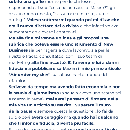
subito una gaffe
(non sapendo chi fosse.. )
rispondendo al suo: “cosa ne pensassi di Maxim?”, gli
dissi in modo onesto; “riassumerei in tette, auto e
orologi”.
Volevo sotterrarmi quando poi mi disse che
era il nuovo direttore della rivista
e che infatti voleva
aumentare ed elevare i contenuti…
Ma alla fine mi venne un’idea e gli proposi una
rubrica che poteva essere uno strumento di New
Business
sia per l’agenzia dove lavoravo sia per la
rivista e Paolo, consultatosi con il suo team di
marketing
alla fine accettò.
E, fu sempre lui a darmi
fiducia e a pubblicare su Maxim il mio primo articolo
“Air under my skin”
sull’affascinante mondo del
triathlon.
Scrivevo da tempo ma avendo fatto economia e non
la scuola di giornalismo
(a scuola avevo uno scarso sei
e mezzo in tema),
mai avrei pensato di firmare nella
mia vita un articolo su Maxim.
Superare il muro
della paura
è sempre questa la questione …lo fai da
solo e devi
avere coraggio
ma
quando hai qualcuno
che ti infonde fiducia, diventa più facile.
Prima di consegnare al direttore
quel primo articolo