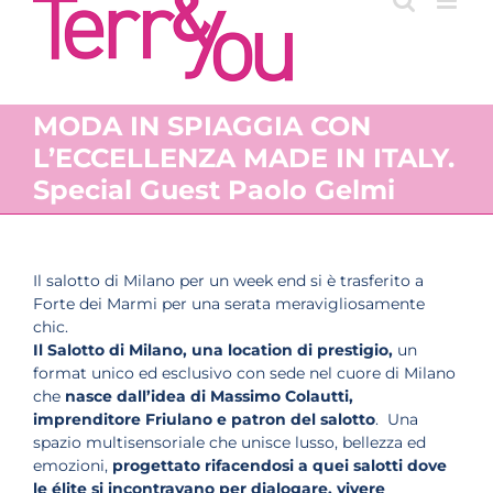
MODA IN SPIAGGIA CON
L’ECCELLENZA MADE IN ITALY.
Special Guest Paolo Gelmi
Il salotto di Milano per un week end si è trasferito a
Forte dei Marmi per una serata meravigliosamente
chic.
Il Salotto di Milano,
una location di prestigio,
un
format unico ed esclusivo con sede nel cuore di Milano
che
nasce dall’idea di Massimo Colautti,
imprenditore Friulano e patron del salotto
. Una
spazio multisensoriale che unisce lusso, bellezza ed
emozioni,
progettato rifacendosi a quei salotti
dove
le élite si incontravano per dialogare, vivere