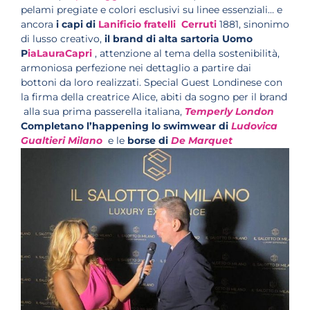
pelami pregiate e colori esclusivi su linee essenziali… e
ancora
i capi di
Lanificio fratelli Cerruti
1881, sinonimo
di lusso creativo,
il brand di alta sartoria Uomo
P
iaLauraCapri
, attenzione al tema della sostenibilità,
armoniosa perfezione nei dettaglio a partire dai
bottoni da loro realizzati. Special Guest Londinese con
la firma della creatrice Alice, abiti da sogno per il brand
alla sua prima passerella italiana,
Temperly London
Completano l’happening lo swimwear di
Ludovica
Gualtieri Milano
e le
borse di
De Marquet