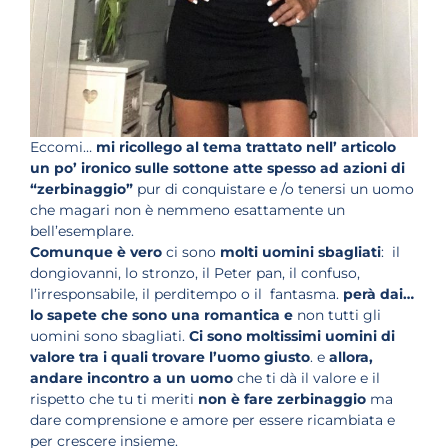
Eccomi…
mi ricollego al tema trattato nell’ articolo
un po’ ironico sulle sottone
atte spesso ad azioni di
“zerbinaggio”
pur di conquistare e /o tenersi un uomo
che magari non è nemmeno esattamente un
bell’esemplare.
Comunque è vero
ci sono
molti uomini sbagliati
: il
dongiovanni, lo stronzo, il Peter pan, il confuso,
l’irresponsabile, il perditempo o il fantasma.
perà dai…
lo sapete che sono una romantica e
non tutti gli
uomini sono sbagliati.
Ci sono moltissimi uomini di
valore tra i quali trovare l’uomo giusto
. e
allora,
andare incontro a un uomo
che ti dà il valore e il
rispetto che tu ti meriti
non è fare zerbinaggio
ma
dare comprensione e amore per essere ricambiata e
per crescere insieme.