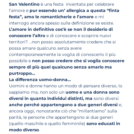
San Valentino
è una festa inventata per celebrare
l’amore e
pur essendo un’ allergica a questa “finta
festa”, amo le romanticherie e l’amore
e mi
interrogo ancora spesso sulla definizione se esiste.
L’amore in definitiva cos’è se non il desiderio di
conoscere l’altro
e di conoscere e scoprire nuovi
territori? …non posso assolutamente credere che si
possa amare qualcuno senza avere
contemporaneamente la voglia di conoscerlo il più
possibile e
non posso credere che si voglia conoscere
sempre di più quel qualcuno senza amarlo
ma
purtroppo…
La differenza uomo-donna…
Uomini e donne hanno un modo di pensare diverso, lo
sappiamo ma, non solo un
uomo e una donna sono
diversi in quanto individui distinti,
ma
sono diversi
anche perché appartengono a due generi diversi
e,
ancora oggi, nonostante ciò che “millantiamo” sulla
parità, le persone che appartengono ai due generi
(quello maschile e quello femminile)
sono educati in
modo diverso
.