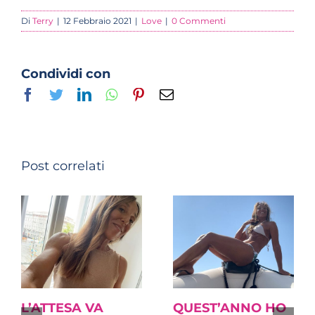
Di
Terry
|
12 Febbraio 2021
|
Love
|
0 Commenti
Condividi con
Facebook
Twitter
LinkedIn
Whatsapp
Pinterest
Email
Post correlati
L’ATTESA VA
QUEST’ANNO HO