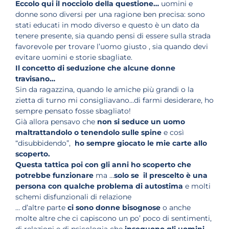
Eccolo qui il nocciolo
della questione…
uomini e
donne sono diversi per una ragione ben precisa: sono
stati educati in modo diverso e questo è un dato da
tenere presente, sia quando pensi di essere sulla strada
favorevole per trovare l’uomo giusto , sia quando devi
evitare uomini e storie sbagliate.
Il concetto di seduzione che alcune donne
travisano…
Sin da ragazzina, quando le amiche più grandi o la
zietta di turno mi consigliavano…di farmi desiderare, ho
sempre pensato fosse sbagliato!
Già allora pensavo che
non si seduce un uomo
maltrattandolo o tenendolo sulle spine
e così
“disubbidendo”,
ho sempre giocato le mie carte allo
scoperto.
Questa tattica poi con gli anni ho scoperto che
potrebbe funzionare
ma …
solo se il prescelto è una
persona con qualche problema di autostima
e molti
schemi disfunzionali di relazione
… d’altre parte
ci sono donne bisognose
o anche
molte altre che ci capiscono un po’ poco di sentimenti,