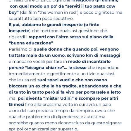
di relazioni e di psicologia che
inseguono gli uomini,
con quel modo un po’ da “serviti il tuo pasto cow
boy”
(dal film “the woman in red”) e poco dignitoso ma
soprattutto ben poco seduttivo.
E poi, abbiamo le grandi inesperte (o finte
inesperte
) che mettono qualsiasi questione che
riguardi i
rapporti con l’altro sesso sul piano della
“buona educazione”
Parliamo di
quelle donne che quando poi, vengono
trattate male da un uomo, scrivono km di messaggi
e mandano vocali per fare in
modo di incontrarlo
perché “bisogna chiarire”…
le stesse
che rispondono
immediatamente, e gentilmente a un tizio qualsiasi
che le usa nei
suoi spazi vuoti e che non osano
bloccare un ex che le ha tradite, abbandonate e che
di tanto in tanto però si fa vivo per portarsele a letto
ma
poi
diventa “mister Udinì” e scompare per altri
15 mesi
fino alla prossima volta in cui avrà un paio
d’ore del suo prezioso tempo da riempire. ovvio che
qualche problemino di dipendenza e autostima
andrebbe quanto meno riconosciuto da queste signore
epr poi organizzarsi per superarlo.