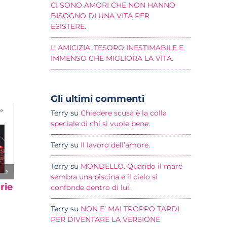
CI SONO AMORI CHE NON HANNO
BISOGNO DI UNA VITA PER
ESISTERE.
L’ AMICIZIA: TESORO INESTIMABILE E
IMMENSO CHE MIGLIORA LA VITA.
Gli ultimi commenti
Terry
su
Chiedere scusa è la colla
speciale di chi si vuole bene.
Terry
su
Il lavoro dell’amore.
Terry
su
MONDELLO. Quando il mare
sembra una piscina e il cielo si
rie
WITHSTYLE- Storie
confonde dentro di lui.
di Sport
Terry
su
NON E’ MAI TROPPO TARDI
3 Novembre 2018
|
0
PER DIVENTARE LA VERSIONE
Commenti