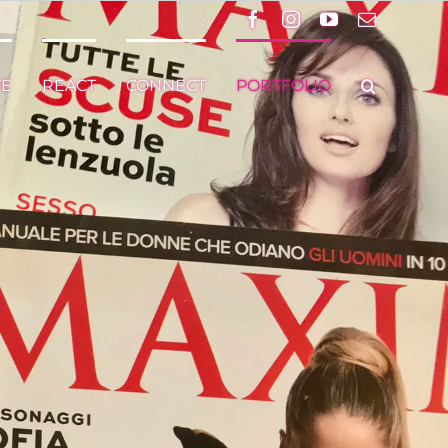
Facebook
Instagram
YouTube
Email
VE
REACT
CONNECT
PORTFOLIO