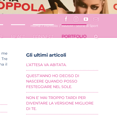
Facebook
Instagram
YouTube
Email
Home
/
Portfolio
/
MAXIM – Storie di Sport
VE
REACT
CONNECT
PORTFOLIO
er me
Gli ultimi articoli
. Tre
a il
L’ATTESA VA ABITATA.
QUEST’ANNO HO DECISO DI
NASCERE QUANDO POSSO
FESTEGGIARE NEL SOLE.
NON E’ MAI TROPPO TARDI PER
DIVENTARE LA VERSIONE MIGLIORE
DI TE.