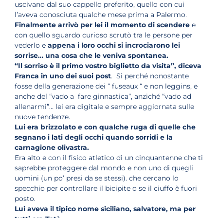
uscivano dal suo cappello preferito, quello con cui
l’aveva conosciuta qualche mese prima a Palermo.
Finalmente arrivò per lei il momento di scendere
e
con quello sguardo curioso scrutò tra le persone per
vederlo e
appena i loro occhi si incrociarono lei
sorrise… una cosa che le veniva spontanea.
“Il sorriso è il primo vostro biglietto da visita”, diceva
Franca in uno dei suoi post
. Si perché nonostante
fosse della generazione dei “ fuseaux “ e non leggins, e
anche del “vado a fare ginnastica”, anziché “vado ad
allenarmi”… lei era digitale e sempre aggiornata sulle
nuove tendenze.
Lui era brizzolato e con qualche ruga di quelle che
segnano i lati degli occhi quando sorridi e la
carnagione olivastra.
Era alto e con il fisico atletico di un cinquantenne che ti
saprebbe proteggere dal mondo e non uno di quegli
uomini (un po’ presi da se stessi). che cercano lo
specchio per controllare il bicipite o se il ciuffo è fuori
posto.
Lui aveva il tipico nome siciliano, salvatore, ma per