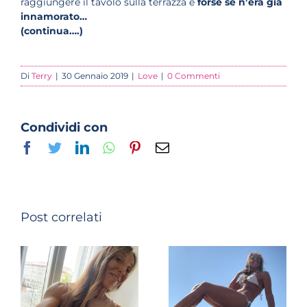
raggiungere il tavolo sulla terrazza e
forse se n’era già
innamorato…
(continua….)
Di
Terry
|
30 Gennaio 2019
|
Love
|
0 Commenti
Condividi con
Facebook
Twitter
LinkedIn
Whatsapp
Pinterest
Email
Post correlati