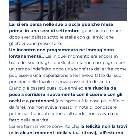
Lei si era persa nelle sue braccia qualche mese
prima, in una sera di settembre
, guardando il mare
dopo aver ballato sotto le stelle con gli amici che
gliel’avevano presentato.
Un incontro non programmato ne immaginato
lontanamente
… Lei in quel momento era ancora in
balia dei suoi draghi, quelli che ti fanno compagnia per
un tempo indefinito dopo una sconfitta della vita come
può essere una separazione e lei l’aveva fatto dal suo
principe delle favole e senza possibilità di scelta.
Erano già passati quasi due anni ed
era riuscita da
poco a sorridere nuovamente con il cuore e con gli
occhi e a perdonarsi
(che spesso è la cosa più difficile
da fare), ma non aveva messo in nota di conoscere
potenziali fidanzati come d’altronde, non aveva mai
fatto nella sua vita.
Lei era fermamente convinta che
la felicità non la trovi
(e in alcuni momenti della vita… ritrovi), all’esterno