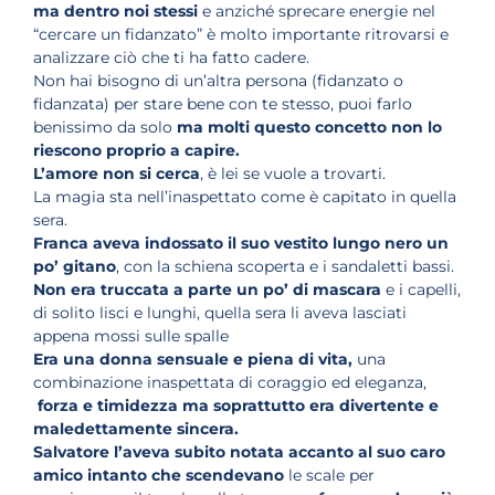
ma dentro noi stessi
e anziché sprecare energie nel
“cercare un fidanzato” è molto importante ritrovarsi e
analizzare ciò che ti ha fatto cadere.
Non hai bisogno di un’altra persona (fidanzato o
fidanzata) per stare bene con te stesso, puoi farlo
benissimo da solo
ma molti questo concetto non lo
riescono proprio a capire.
L’amore non si cerca
, è lei se vuole a trovarti.
La magia sta nell’inaspettato come è capitato in quella
sera.
Franca aveva indossato il suo vestito lungo nero un
po’ gitano
, con la schiena scoperta e i sandaletti bassi.
Non era truccata a parte un po’ di mascara
e i capelli,
di solito lisci e lunghi, quella sera li aveva lasciati
appena mossi sulle spalle
Era una donna sensuale e piena di vita,
una
combinazione inaspettata di coraggio ed eleganza,
forza e timidezza ma soprattutto era divertente e
maledettamente sincera.
Salvatore l’aveva subito notata accanto al suo caro
amico intanto che scendevano
le scale per