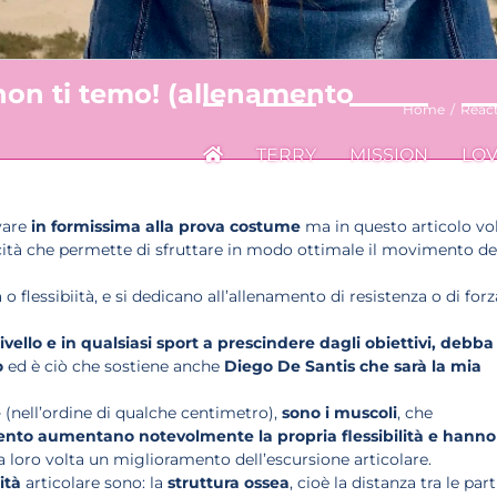
on ti temo! (allenamento
Home
/
Reac
TERRY
MISSION
LO
vare
in formissima alla prova costume
ma in questo articolo vo
cità che permette di sfruttare in modo ottimale il movimento de
o flessibiità, e si dedicano all’allenamento di resistenza o di forz
vello e in qualsiasi sport a prescindere dagli obiettivi, debba
o
ed è ciò che sostiene anche
Diego De Santis che sarà la mia
e
(nell’ordine di qualche centimetro),
sono i muscoli
, che
ento aumentano notevolmente la propria flessibilità e hanno
 loro volta un miglioramento dell’escursione articolare.
ità
articolare sono: la
struttura ossea
, cioè la distanza tra le part