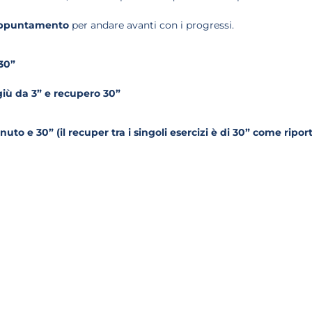
 appuntamento
per andare avanti con i progressi.
30”
iù da 3” e recupero 30”
inuto e 30” (il recuper tra i singoli esercizi è di 30” come ripor