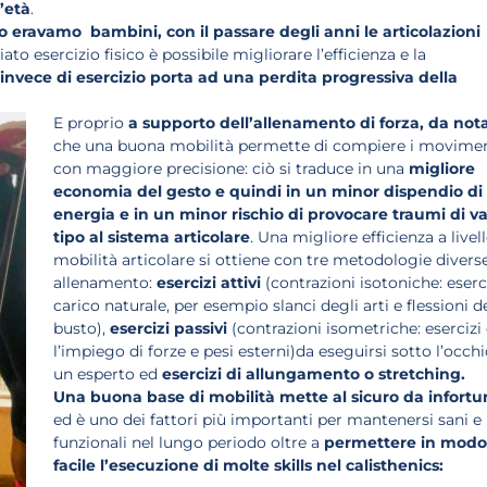
’età
.
o eravamo bambini, con il passare degli anni le articolazioni
o esercizio fisico è possibile migliorare l’efficienza e la
nvece di esercizio porta ad una perdita progressiva della
E proprio
a supporto dell’allenamento di forza, da not
che una buona mobilità permette di compiere i movimen
con maggiore precisione: ciò si traduce in una
migliore
economia del gesto e quindi in un minor dispendio di
energia e in un minor rischio di provocare traumi di va
tipo al sistema articolare
. Una migliore efficienza a livell
mobilità articolare si ottiene con tre metodologie diverse
allenamento:
esercizi attivi
(contrazioni isotoniche: eserc
carico naturale, per esempio slanci degli arti e flessioni d
busto),
esercizi passivi
(contrazioni isometriche: esercizi
l’impiego di forze e pesi esterni)da eseguirsi sotto l’occhi
un esperto ed
esercizi di allungamento o stretching.
Una buona base di mobilità mette al sicuro da infortu
ed è uno dei fattori più importanti per mantenersi sani e
funzionali nel lungo periodo oltre a
permettere in modo
facile l’esecuzione di molte skills nel calisthenics: