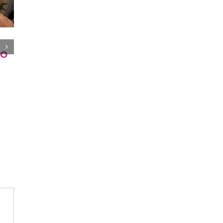
UN INCIDENTE
DO
PER
RICOMINCIARE E
IMPARARE.
28 Ottobre 2021
|
0
Commenti