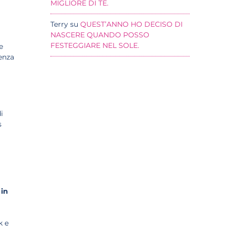
MIGLIORE DI TE.
Terry
su
QUEST’ANNO HO DECISO DI
NASCERE QUANDO POSSO
FESTEGGIARE NEL SOLE.
e
enza
i
s
 in
k e