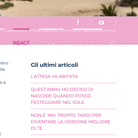
Facebook
Instagram
YouTube
Email
t
/
Calisthenics…Prova costume non ti temo! (allenamento N.2)
VE
REACT
CONNECT
PORTFOLIO
levo
Gli ultimi articoli
lle
L’ATTESA VA ABITATA.
a a
QUEST’ANNO HO DECISO DI
NASCERE QUANDO POSSO
FESTEGGIARE NEL SOLE.
NON E’ MAI TROPPO TARDI PER
DIVENTARE LA VERSIONE MIGLIORE
DI TE.
i