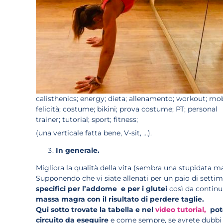
calisthenics; energy; dieta; allenamento; workout; mobi
felicità; costume; bikini; prova costume; PT; personal
trainer; tutorial; sport; fitness;
(una verticale fatta bene, V-sit, …).
In generale.
Migliora la qualità della vita (sembra una stupidata ma
Supponendo che vi siate allenati per un paio di setti
specifici per l’addome e per i glutei
così da continua
massa magra con il risultato di perdere taglie.
Qui sotto trovate la tabella e nel
video tutorial,
pote
circuito da eseguire
e come sempre, se avrete dubbi o