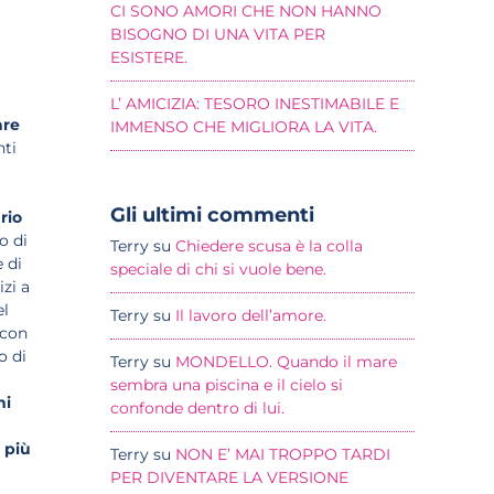
CI SONO AMORI CHE NON HANNO
BISOGNO DI UNA VITA PER
ESISTERE.
L’ AMICIZIA: TESORO INESTIMABILE E
are
IMMENSO CHE MIGLIORA LA VITA.
ti
Gli ultimi commenti
rio
o di
Terry
su
Chiedere scusa è la colla
 di
speciale di chi si vuole bene.
izi a
el
Terry
su
Il lavoro dell’amore.
 con
o di
Terry
su
MONDELLO. Quando il mare
sembra una piscina e il cielo si
ni
confonde dentro di lui.
 più
Terry
su
NON E’ MAI TROPPO TARDI
PER DIVENTARE LA VERSIONE