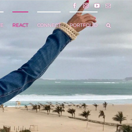
Facebook
Instagram
YouTube
Email
VE
REACT
CONNECT
PORTFOLIO