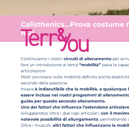
Calisthenics…Prova costume n
N.2)
Continuiamo i nostri
circuiti di allenamento
per arri
fare un introduzione al tema
“mobilità”
ossia la capa
articolazioni
Molti sorvolano sulla mobilità definita anche elasticità 
secondo della passione.
Invece
è
indiscutibile che la mobilità, a qualunque li
essere inclusa nei nostri programmi di allenament
guida per questo secondo allenamento.
Uno dei fattori che influenza l’estensione articolar
sviluppandosi oltre i due capi articolari,
con il movim
notevole possibilità di allungamento
, permettendo a
Oltre i muscoli,
altri fattori che influenzano la mobil