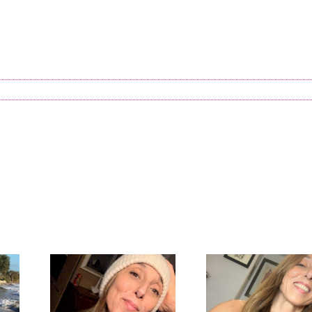
est
Email