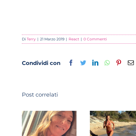
Di
Terry
|
21 Marzo 2019
|
React
|
0 Commenti
Facebook
Twitter
LinkedIn
Whatsapp
Pinter
Condividi con
Post correlati