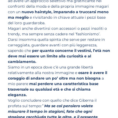
ad avere un approccio selettivo ma gratificante nei
confronti della moda e della propria immagine magari
con un
nuovo hairstyle, imparando a truccarsi meno
ma meglio
e rivisitando in chiave attuale i pezzi base
del loro guardaroba.
Magari anche divertirsi con accessori o pezzi insoliti o
trendy, ma sempre senza cadere nel ‘fashionismo’.
Darsi insomma quella spinta che serve per restare in
carreggiata, guardare avanti con più leggerezza,
sapendo che
per quanto concerne il vestirsi, l’età non
deve mai essere un limite alla curiosità e al
cambiamento.
Siamo in un epoca dove c’è una grande libertà
relativamente alla nostra immagine e
osare è avere il
coraggio di andare un po’ oltre ma non bisogna
a
mio parere
mai perdere una caratteristica base
trasversale su qualsiasi età e che si chiama
eleganza.
Voglio concludere con quello che dice Giberna il
profeta sul tempo
:”
Ma se col pensiero volete
misurare il tempo in stagioni, fate che ogni
stagione racchiuda tutte le altre, e il presente