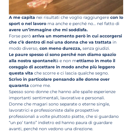
A me capita
nei risultati che voglio raggiungere
con lo
sport o nel lavoro
ma anche e perché no… nel fatto di
avere un’immagine che mi soddisfa.
Forse però
arriva un momento però in cui accorgersi
che c’è dentro di noi una donna che va trattata
in
modo diverso,
con meno durezza,
senza giudizi.
Le paure spesso ci sono perché non diamo spazio
alla nostra spontaneit
à e non m
ettiamo in moto il
coraggio di accettare in modo anche più leggero
questa vita
che scorre e ci lascia qualche segno.
Scrivo in particolare pensando alle donne over
quaranta
come me.
Spesso sono donne che hanno alle spalle esperienze
importanti sentimentali, lavorative e personali.
Donne che magari sono separate o eterne single,
lavoratrici e professioniste dalle prospettive
professionali a volte piuttosto piatte, che si guardano
“un po’ tanto” indietro ed hanno paura di guardare
avanti, perché non vedono una direzione.