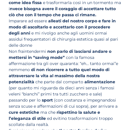
come idea fissa
e trasformarla così in un tormento ma
i
nvece bisogna avere il coraggio di accettare tutto
ciò che con il tempo che passa ci rimane.
Imparare ad essere
alleati del nostro corpo e fare in
modo di ascoltarlo e accettarlo con il procedere
degli anni
e mi rivolgo anche agli uomini ormai
assidui frequentatori di chirurgia estetica quasi al pari
delle donne
Non fraintendermi
non parlo di lasciarsi andare o
mettersi in “saving mode”
con la famosa
affermazione tra gli over quaranta: “eh… tanto ormai”e
nemmeno
di non ricorrere a tutto quel modo di
attraversare la vita al massimo della nostra
potenzialità
che parte dal comparto
alimentazione
(per quanto mi riguarda da dieci anni senza i famosi
veleni “bianchi” primi tra tutti zucchero e sale)
passando per lo
sport
(con costanza e impegnandosi
senza scuse e affermazioni di cui sopra), per arrivare a
cure estetiche
ma che
rispettino la salute e
l’eleganza di stile
ed evitino trasformazioni troppo
scollate dalla realtà.