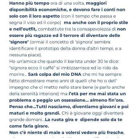
Hanno più tempo
ora di una volta,
maggiori
disponibilità economiche, e devono fare i conti non
solo con il loro aspetto
(con il tempo che passa e
segna il viso ed il corpo)
ma anche con il proprio stile
e nell’outfit,
combattute tra la consapevolezza di
non
essere più ragazze ed il terrore di diventare delle
‘signore’
(ormai il concetto di ‘signora’ sembra
identificare il prototipo della donna d’altri tempi, e a
nessuna piace).
Ho un’amica che quando il barista under 30 le dice:
“signora ecco il caffè” si imbizzarrisce ed io rido da
morire…
Sarà colpa del mio DNA
che mi ha sempre
fatto dimostrare meno anni di quelli che ho o dell’
impegno che ci metto nello stare bene (e parlo anche
della serenità interiore) ma
l’età per me mai stata un
problema o peggio un ossessione… almeno fin’ora.
Penso che…Tutti nasciamo, diventiamo giovani e poi
maturi e molto grandi.
Chi è giovane oggi diventerà
grande domani…
La ruota gira e dipende solo da te
come farla girare.
Non c’è niente di male a volersi vedere più fresche
,