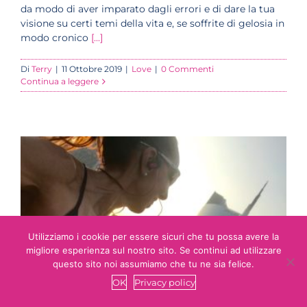
da modo di aver imparato dagli errori e di dare la tua
visione su certi temi della vita e, se soffrite di gelosia in
modo cronico
[...]
Di
Terry
|
11 Ottobre 2019
|
Love
|
0 Commenti
Continua a leggere
Utilizziamo i cookie per essere sicuri che tu possa avere la
migliore esperienza sul nostro sito. Se continui ad utilizzare
questo sito noi assumiamo che tu ne sia felice.
OK
Privacy policy