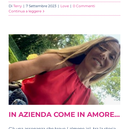
Di
Terry
|
7 Settembre 2023
|
Love
|
0 Commenti
Continua a leggere
IN AZIENDA COME IN AMORE…
C’è una assonanza che trovo ( almeno io), tra la storia