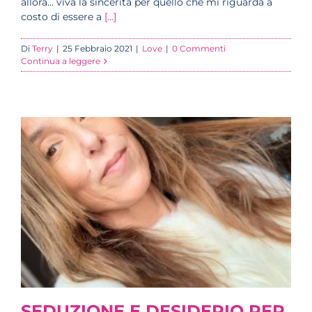
allora... viva la sincerità per quello che mi riguarda a
costo di essere a
[...]
Di
Terry
|
25 Febbraio 2021
|
Love
|
0 Commenti
Continua a leggere
SEDUZIONE E DESIDERIO PER