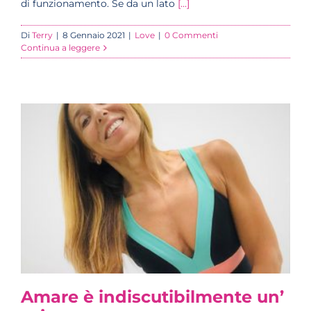
di funzionamento. Se da un lato
[...]
Di
Terry
|
8 Gennaio 2021
|
Love
|
0 Commenti
Continua a leggere
Amare è indiscutibilmente un’