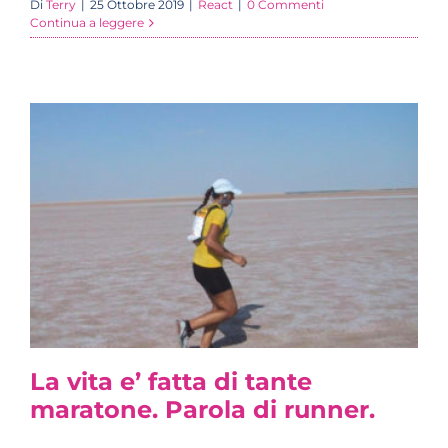
Di
Terry
|
25 Ottobre 2019
|
React
|
0 Commenti
Continua a leggere
La vita e’ fatta di tante
maratone. Parola di runner.