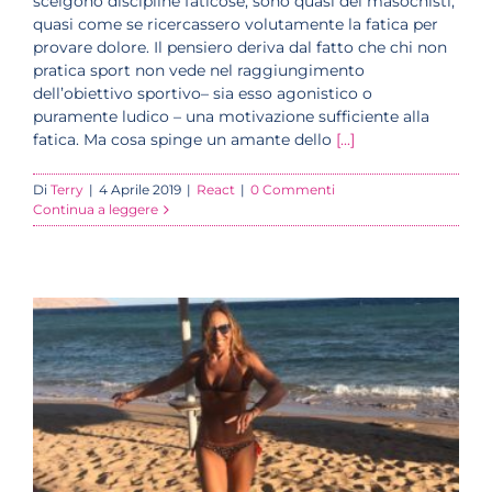
scelgono discipline faticose, sono quasi dei masochisti,
quasi come se ricercassero volutamente la fatica per
provare dolore. Il pensiero deriva dal fatto che chi non
pratica sport non vede nel raggiungimento
dell’obiettivo sportivo– sia esso agonistico o
puramente ludico – una motivazione sufficiente alla
fatica. Ma cosa spinge un amante dello
[...]
Di
Terry
|
4 Aprile 2019
|
React
|
0 Commenti
Continua a leggere