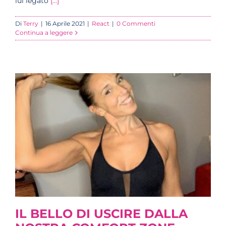
lui legato
[...]
Di
Terry
|
16 Aprile 2021
|
React
|
0 Commenti
Continua a leggere
IL BELLO DI USCIRE DALLA