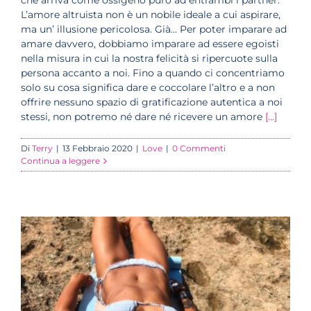
che arriva come ossigeno puro ad entrambi i partner.
L’amore altruista non è un nobile ideale a cui aspirare,
ma un’ illusione pericolosa. Già… Per poter imparare ad
amare davvero, dobbiamo imparare ad essere egoisti
nella misura in cui la nostra felicità si ripercuote sulla
persona accanto a noi. Fino a quando ci concentriamo
solo su cosa significa dare e coccolare l’altro e a non
offrire nessuno spazio di gratificazione autentica a noi
stessi, non potremo né dare né ricevere un amore
[...]
Di
Terry
|
13 Febbraio 2020
|
Love
|
0 Commenti
Continua a leggere