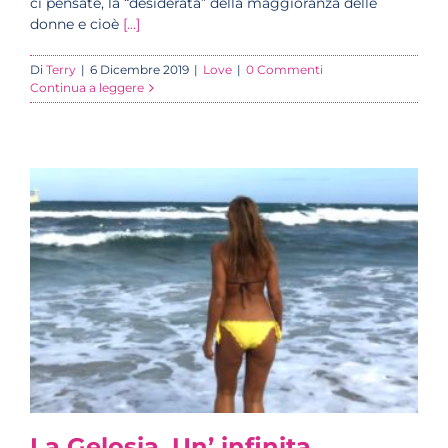
ci pensate, la “desiderata” della maggioranza delle
donne e cioè
[...]
Di
Terry
|
6 Dicembre 2019
|
Love
|
0 Commenti
Continua a leggere
La Gelosia. Un’ infinita