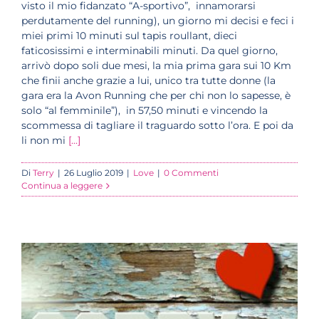
visto il mio fidanzato “A-sportivo”, innamorarsi
perdutamente del running), un giorno mi decisi e feci i
miei primi 10 minuti sul tapis roullant, dieci
faticosissimi e interminabili minuti. Da quel giorno,
arrivò dopo soli due mesi, la mia prima gara sui 10 Km
che finii anche grazie a lui, unico tra tutte donne (la
gara era la Avon Running che per chi non lo sapesse, è
solo “al femminile”), in 57,50 minuti e vincendo la
scommessa di tagliare il traguardo sotto l’ora. E poi da
li non mi
[...]
Di
Terry
|
26 Luglio 2019
|
Love
|
0 Commenti
Continua a leggere