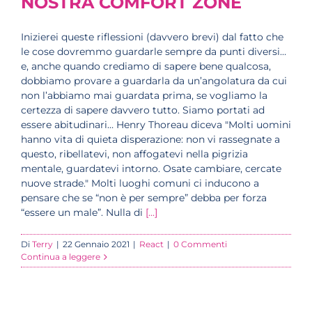
NOSTRA COMFORT ZONE
Inizierei queste riflessioni (davvero brevi) dal fatto che
le cose dovremmo guardarle sempre da punti diversi…
e, anche quando crediamo di sapere bene qualcosa,
dobbiamo provare a guardarla da un’angolatura da cui
non l’abbiamo mai guardata prima, se vogliamo la
certezza di sapere davvero tutto. Siamo portati ad
essere abitudinari… Henry Thoreau diceva "Molti uomini
hanno vita di quieta disperazione: non vi rassegnate a
questo, ribellatevi, non affogatevi nella pigrizia
mentale, guardatevi intorno. Osate cambiare, cercate
nuove strade." Molti luoghi comuni ci inducono a
pensare che se “non è per sempre” debba per forza
“essere un male”. Nulla di
[...]
Di
Terry
|
22 Gennaio 2021
|
React
|
0 Commenti
Continua a leggere