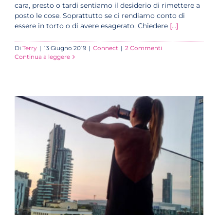
cara, presto o tardi sentiamo il desiderio di rimettere a
posto le cose. Soprattutto se ci rendiamo conto di
essere in torto o di avere esagerato. Chiedere
[...]
Di
Terry
|
13 Giugno 2019
|
Connect
|
2 Commenti
Continua a leggere